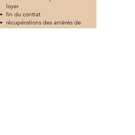
loyer
fin du contrat
récupérations des arriérés de
loyers et de charges
expulsion
Négociation du contrat
transformations apportées au
bien loué
cession ou sous-location du
fonds de commerce
renouvellement du bail…
Politique de confidentialité
Mentions légales
Politique de cookies